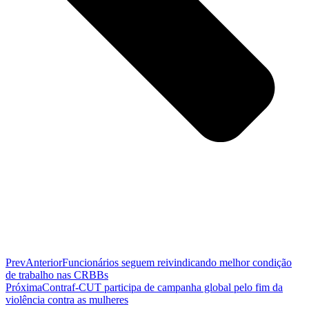
Prev
Anterior
Funcionários seguem reivindicando melhor condição
de trabalho nas CRBBs
Próxima
Contraf-CUT participa de campanha global pelo fim da
violência contra as mulheres