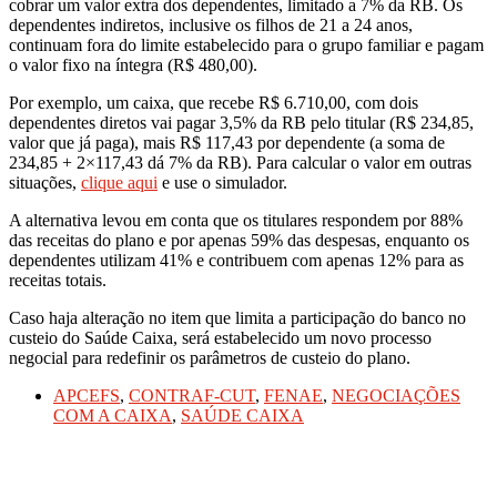
cobrar um valor extra dos dependentes, limitado a 7% da RB. Os
dependentes indiretos, inclusive os filhos de 21 a 24 anos,
continuam fora do limite estabelecido para o grupo familiar e pagam
o valor fixo na íntegra (R$ 480,00).
Por exemplo, um caixa, que recebe R$ 6.710,00, com dois
dependentes diretos vai pagar 3,5% da RB pelo titular (R$ 234,85,
valor que já paga), mais R$ 117,43 por dependente (a soma de
234,85 + 2×117,43 dá 7% da RB). Para calcular o valor em outras
situações,
clique aqui
e use o simulador.
A alternativa levou em conta que os titulares respondem por 88%
das receitas do plano e por apenas 59% das despesas, enquanto os
dependentes utilizam 41% e contribuem com apenas 12% para as
receitas totais.
Caso haja alteração no item que limita a participação do banco no
custeio do Saúde Caixa, será estabelecido um novo processo
negocial para redefinir os parâmetros de custeio do plano.
APCEFS
,
CONTRAF-CUT
,
FENAE
,
NEGOCIAÇÕES
COM A CAIXA
,
SAÚDE CAIXA