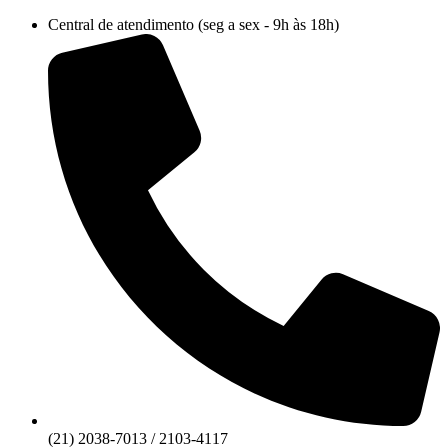
Ir
Central de atendimento (seg a sex - 9h às 18h)
para
o
conteúdo
(21) 2038-7013 / 2103-4117