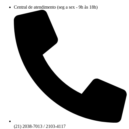
Ir
Central de atendimento (seg a sex - 9h às 18h)
para
o
conteúdo
(21) 2038-7013 / 2103-4117