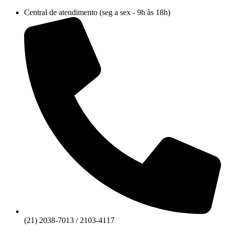
Ir
Central de atendimento (seg a sex - 9h às 18h)
para
o
conteúdo
(21) 2038-7013 / 2103-4117