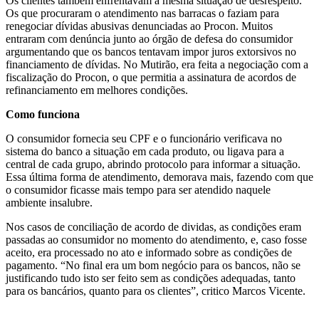
Os clientes também enfrentavam a mesma situação de desrespeito.
Os que procuraram o atendimento nas barracas o faziam para
renegociar dívidas abusivas denunciadas ao Procon. Muitos
entraram com denúncia junto ao órgão de defesa do consumidor
argumentando que os bancos tentavam impor juros extorsivos no
financiamento de dívidas. No Mutirão, era feita a negociação com a
fiscalização do Procon, o que permitia a assinatura de acordos de
refinanciamento em melhores condições.
Como funciona
O consumidor fornecia seu CPF e o funcionário verificava no
sistema do banco a situação em cada produto, ou ligava para a
central de cada grupo, abrindo protocolo para informar a situação.
Essa última forma de atendimento, demorava mais, fazendo com que
o consumidor ficasse mais tempo para ser atendido naquele
ambiente insalubre.
Nos casos de conciliação de acordo de dividas, as condições eram
passadas ao consumidor no momento do atendimento, e, caso fosse
aceito, era processado no ato e informado sobre as condições de
pagamento. “No final era um bom negócio para os bancos, não se
justificando tudo isto ser feito sem as condições adequadas, tanto
para os bancários, quanto para os clientes”, critico Marcos Vicente.