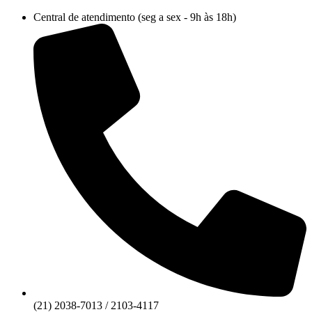
Ir
Central de atendimento (seg a sex - 9h às 18h)
para
o
conteúdo
(21) 2038-7013 / 2103-4117