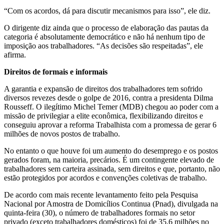
“Com os acordos, dá para discutir mecanismos para isso”, ele diz.
O dirigente diz ainda que o processo de elaboração das pautas da
categoria é absolutamente democrático e não há nenhum tipo de
imposição aos trabalhadores. “As decisões são respeitadas”, ele
afirma.
Direitos de formais e informais
A garantia e expansão de direitos dos trabalhadores tem sofrido
diversos revezes desde o golpe de 2016, contra a presidenta Dilma
Rousseff. O ilegítimo Michel Temer (MDB) chegou ao poder com a
missão de privilegiar a elite econômica, flexibilizando direitos e
conseguiu aprovar a reforma Trabalhista com a promessa de gerar 6
milhões de novos postos de trabalho.
No entanto o que houve foi um aumento do desemprego e os postos
gerados foram, na maioria, precários. É um contingente elevado de
trabalhadores sem carteira assinada, sem direitos e que, portanto, não
estão protegidos por acordos e convenções coletivas de trabalho.
De acordo com mais recente levantamento feito pela Pesquisa
Nacional por Amostra de Domicílios Continua (Pnad), divulgada na
quinta-feira (30), o número de trabalhadores formais no setor
privado (exceto trabalhadores domésticos) foi de 35,6 milhões no