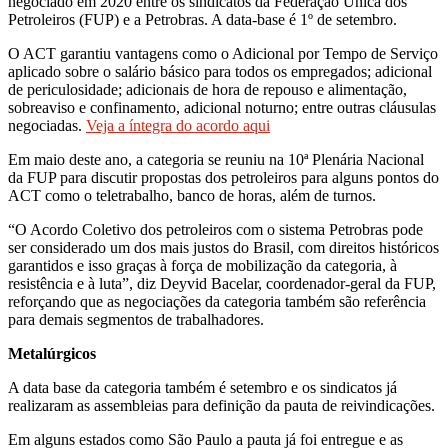
negociado em 2020 entre os sindicatos da Federação Única dos
Petroleiros (FUP) e a Petrobras. A data-base é 1º de setembro.
O ACT garantiu vantagens como o Adicional por Tempo de Serviço
aplicado sobre o salário básico para todos os empregados; adicional
de periculosidade; adicionais de hora de repouso e alimentação,
sobreaviso e confinamento, adicional noturno; entre outras cláusulas
negociadas.
Veja a íntegra do acordo aqui
Em maio deste ano, a categoria se reuniu na 10ª Plenária Nacional
da FUP para discutir propostas dos petroleiros para alguns pontos do
ACT como o teletrabalho, banco de horas, além de turnos.
“O Acordo Coletivo dos petroleiros com o sistema Petrobras pode
ser considerado um dos mais justos do Brasil, com direitos históricos
garantidos e isso graças à força de mobilização da categoria, à
resistência e à luta”, diz Deyvid Bacelar, coordenador-geral da FUP,
reforçando que as negociações da categoria também são referência
para demais segmentos de trabalhadores.
Metalúrgicos
A data base da categoria também é setembro e os sindicatos já
realizaram as assembleias para definição da pauta de reivindicações.
Em alguns estados como São Paulo a pauta já foi entregue e as