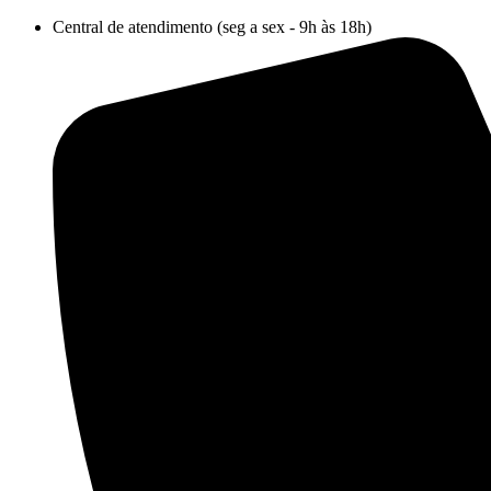
Ir
Central de atendimento (seg a sex - 9h às 18h)
para
o
conteúdo