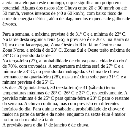
alerta amarelo para este domingo, o que significa um perigo em
potencial. Alguns dos riscos são: Chuva entre 20 e 30 mm/h ou até
50 mm/h, ventos intensos de (40 a 60 km/h), com baixo risco de
corte de energia elétrica, além de alagamentos e quedas de galhos de
árvores.
Para a semana, a máxima prevista é de 31º C e a mínima de 23º C.
Na tarde desta segunda-feira (26), a previsão é de 26º C na Barra da
Tijuca e em Jacarepaguá, Zona Oeste do Rio. Já no Centro e na
Zona Norte, a média é de 28º C. Zonas Sul e Oeste terão máxima de
29º C no período da tarde.
Na terça-feira (27), a probabilidade de chuva para a cidade do rio é
de 70%, com trovoadas. A temperatura máxima será de 27º C e a
mínima de 23º C, no período da madrugada. O clima de chuva
permanece na quarta-feira (28), mas a máxima sobe para 31º C e a
mínima prevista é de 25º C.
Os dias 29 (quinta-feira), 30 (sexta-feira) e 31 (sábado) terão
temperaturas máximas de 28º C, 26º C e 27º C, respectivamente. A
previsão mínima é de 25º C para quinta-feira e 23º C para o restante
da semana. A chuva continua, mas com previsão em diferentes
horários do dia. Para quinta e sábado a probabilidade de chover é
maior na parte da tarde e da noite, enquanto na sexta-feira é maior
no turno da manhã e à tarde
A previsão para o dia 1º de janeiro é de chuva.