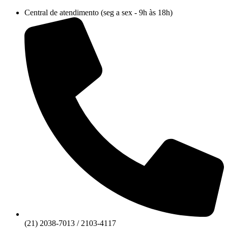
Ir
Central de atendimento (seg a sex - 9h às 18h)
para
o
conteúdo
(21) 2038-7013 / 2103-4117