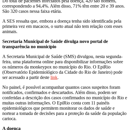
Do total de pacientes infectados pela doença, 420 são homens,
correspondendo a 94,4%. Além disso, 71% têm entre 20 e 39 anos.
São 320 casos nessa faixa etária.
A SES ressalta que, embora a doença tenha sido identificada pela
primeira vez em macacos, o surto atual não tem relação com esses
animais.
Secretaria Municipal de Saúde divulga novo portal de
transparência no município
A Secretaria Municipal de Saúde (SMS) divulgou, nesta segunda-
feira, uma plataforma online para disponibilizar informações sobre
os números da monkeypox no município do Rio. O EpiRio
(Observatório Epidemiológico da Cidade do Rio de Janeiro) pode
ser acessado a partir deste
link
.
No painel, é possível acompanhar quantos casos suspeitos foram
notificados, confirmados e descartados. Além disso, podem ser
conferidas a descrição dos casos confirmados no município do Rio e
muitas outras informações. O EpiRio conta com 11 painéis
epidemiológicos que permitem monitorar os dados de saúde e
nortear a tomada de decisões para a proteção da saúde da população
carioca.
A doença