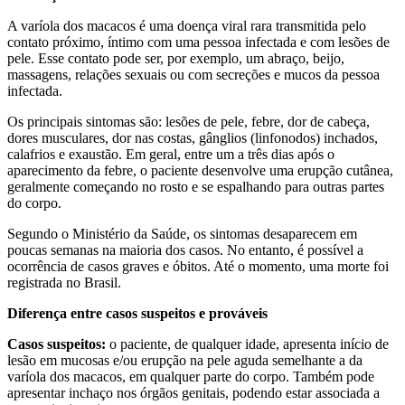
A varíola dos macacos é uma doença viral rara transmitida pelo
contato próximo, íntimo com uma pessoa infectada e com lesões de
pele. Esse contato pode ser, por exemplo, um abraço, beijo,
massagens, relações sexuais ou com secreções e mucos da pessoa
infectada.
Os principais sintomas são: lesões de pele, febre, dor de cabeça,
dores musculares, dor nas costas, gânglios (linfonodos) inchados,
calafrios e exaustão. Em geral, entre um a três dias após o
aparecimento da febre, o paciente desenvolve uma erupção cutânea,
geralmente começando no rosto e se espalhando para outras partes
do corpo.
Segundo o Ministério da Saúde, os sintomas desaparecem em
poucas semanas na maioria dos casos. No entanto, é possível a
ocorrência de casos graves e óbitos. Até o momento, uma morte foi
registrada no Brasil.
Diferença entre casos suspeitos e prováveis
Casos suspeitos:
o paciente, de qualquer idade, apresenta início de
lesão em mucosas e/ou erupção na pele aguda semelhante a da
varíola dos macacos, em qualquer parte do corpo. Também pode
apresentar inchaço nos órgãos genitais, podendo estar associada a