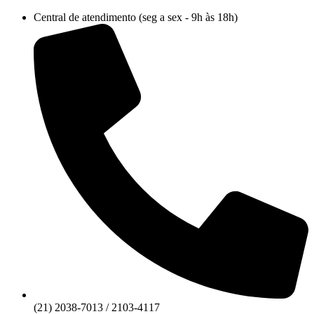
Ir
Central de atendimento (seg a sex - 9h às 18h)
para
o
conteúdo
(21) 2038-7013 / 2103-4117