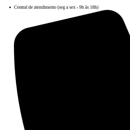
Ir
Central de atendimento (seg a sex - 9h às 18h)
para
o
conteúdo