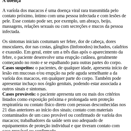
A doença
A varíola dos macacos é uma doença viral rara transmitida pelo
contato próximo, íntimo com uma pessoa infectada e com lesões de
pele. Esse contato pode ser, por exemplo, um abraço, beijo,
massagens, relações sexuais ou com secreções e mucos da pessoa
infectada.
Os sintomas iniciais costumam ser febre, dor de cabeça, dores
musculares, dor nas costas, gânglios (linfonodos) inchados, calafrios
e exaustão. Em geral, entre um a três dias após o aparecimento da
febre, o paciente desenvolve uma erupção cutânea, geralmente
começando no rosto e se espalhando para outras partes do corpo.
Casos suspeitos:
o pacientes, de qualquer idade, apresenta início de
lesão em mucosas e/ou erupção na pele aguda semelhante a da
varíola dos macacos, em qualquer parte do corpo. Também pode
apresentar inchaço nos órgão genitais, podendo estar associada a
outros sinais e sintomas.
Casos prováveis:
o paciente apresenta um ou mais dos critérios
listados como exposição próxima e prolongada sem proteção
respiratória ou contato físico direto com pessoas desconhecidas nos
21 dias anteriores ao início dos sinais; contato com materiais
contaminados de um caso provável ou confirmado de varíola dos
macacos; trabalhadores da saúde sem uso adequado de
equipamentos de proteção individual e que tiveram contato com
caso provável ou confirmado.