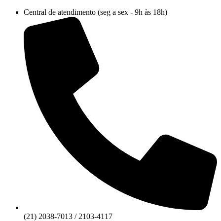
Ir
Central de atendimento (seg a sex - 9h às 18h)
para
o
conteúdo
(21) 2038-7013 / 2103-4117