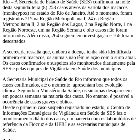
Rio – A Secretaria de Estado de Saúde (SES) confirmou na noite
desta segunda-feira (8) 253 casos ativos da varíola dos macacos
(monkeypox) no estado do Rio de Janeiro. Até o momento, foram
registrados 215 na Região Metropolitana I, 24 na Região
Metropolitana II, 2 na Região dos Lagos, 2 na Região Norte, 1 na
Região Noroeste, um na Região Serrana e oito casos não foram
informados. Além disso, 264 seguem em investigação e 166 foram
descartados.
A secretaria ressalta que, embora a doença tenha sido identificada
primeiro em macacos, os animais não têm relação com o surto atual.
Os casos confirmados e suspeitos são monitorados diariamente pela
SES e pelas equipes de Vigilância em Saúde dos municípios.
A Secretaria Municipal de Saúde do Rio informou que todos os
casos confirmados, até o momento, apresentam boa evolução
clínica. Segundo o Ministério da Saúde, os sintomas desaparecem
em poucas semanas na maioria dos casos. No entanto, é possível a
ocorrência de casos graves e óbitos.
Desde o primeiro caso suspeito registrado no estado, o Centro de
Informações Estratégicas de Vigilância em Saúde da SES faz o
monitoramento diário dos casos, em parceria com os laboratórios de
referência da Fiocruz e da UFRJ e as secretarias municipais de
Saúde.