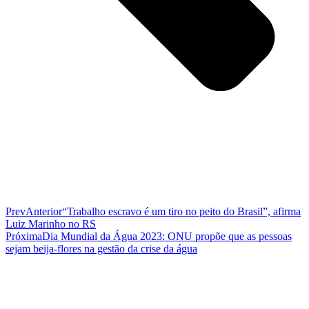
Prev
Anterior
“Trabalho escravo é um tiro no peito do Brasil”, afirma
Luiz Marinho no RS
Próxima
Dia Mundial da Água 2023: ONU propõe que as pessoas
sejam beija-flores na gestão da crise da água