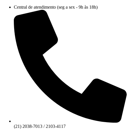
Ir
Central de atendimento (seg a sex - 9h às 18h)
para
o
conteúdo
(21) 2038-7013 / 2103-4117