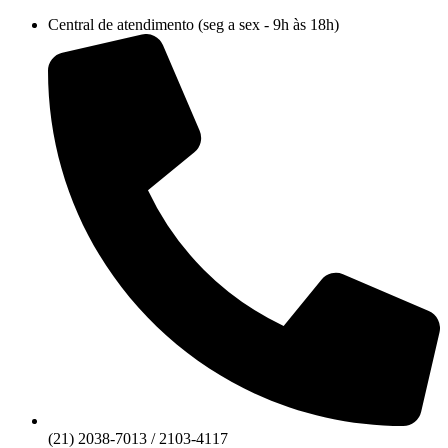
Ir
Central de atendimento (seg a sex - 9h às 18h)
para
o
conteúdo
(21) 2038-7013 / 2103-4117