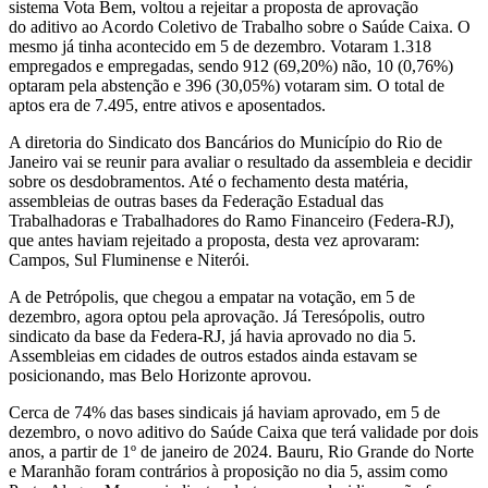
sistema Vota Bem, voltou a rejeitar a proposta de aprovação
do aditivo ao Acordo Coletivo de Trabalho sobre o Saúde Caixa. O
mesmo já tinha acontecido em 5 de dezembro. Votaram 1.318
empregados e empregadas, sendo 912 (69,20%) não, 10 (0,76%)
optaram pela abstenção e 396 (30,05%) votaram sim. O total de
aptos era de 7.495, entre ativos e aposentados.
A diretoria do Sindicato dos Bancários do Município do Rio de
Janeiro vai se reunir para avaliar o resultado da assembleia e decidir
sobre os desdobramentos. Até o fechamento desta matéria,
assembleias de outras bases da Federação Estadual das
Trabalhadoras e Trabalhadores do Ramo Financeiro (Federa-RJ),
que antes haviam rejeitado a proposta, desta vez aprovaram:
Campos, Sul Fluminense e Niterói.
A de Petrópolis, que chegou a empatar na votação, em 5 de
dezembro, agora optou pela aprovação. Já Teresópolis, outro
sindicato da base da Federa-RJ, já havia aprovado no dia 5.
Assembleias em cidades de outros estados ainda estavam se
posicionando, mas Belo Horizonte aprovou.
Cerca de 74% das bases sindicais já haviam aprovado, em 5 de
dezembro, o novo aditivo do Saúde Caixa que terá validade por dois
anos, a partir de 1º de janeiro de 2024. Bauru, Rio Grande do Norte
e Maranhão foram contrários à proposição no dia 5, assim como