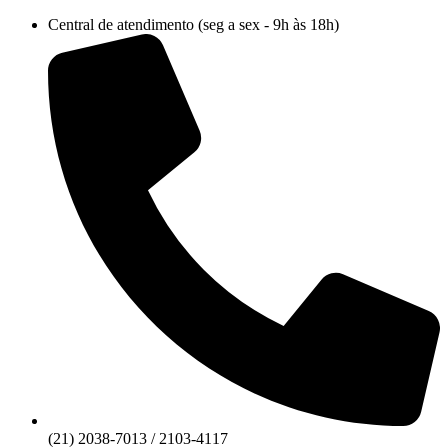
Ir
Central de atendimento (seg a sex - 9h às 18h)
para
o
conteúdo
(21) 2038-7013 / 2103-4117