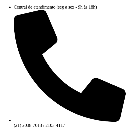
Ir
Central de atendimento (seg a sex - 9h às 18h)
para
o
conteúdo
(21) 2038-7013 / 2103-4117