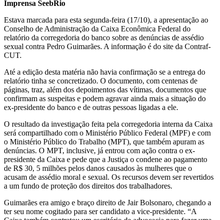
Imprensa SeebRio
Estava marcada para esta segunda-feira (17/10), a apresentação ao
Conselho de Administração da Caixa Econômica Federal do
relatório da corregedoria do banco sobre as denúncias de assédio
sexual contra Pedro Guimarães. A informação é do site da Contraf-
CUT.
Até a edição desta matéria não havia confirmação se a entrega do
relatório tinha se concretizado. O documento, com centenas de
páginas, traz, além dos depoimentos das vítimas, documentos que
confirmam as suspeitas e podem agravar ainda mais a situação do
ex-presidente do banco e de outras pessoas ligadas a ele.
O resultado da investigação feita pela corregedoria interna da Caixa
será compartilhado com o Ministério Público Federal (MPF) e com
o Ministério Público do Trabalho (MPT), que também apuram as
denúncias. O MPT, inclusive, já entrou com ação contra o ex-
presidente da Caixa e pede que a Justiça o condene ao pagamento
de R$ 30, 5 milhões pelos danos causados às mulheres que o
acusam de assédio moral e sexual. Os recursos devem ser revertidos
a um fundo de proteção dos direitos dos trabalhadores.
Guimarães era amigo e braço direito de Jair Bolsonaro, chegando a
ter seu nome cogitado para ser candidato a vice-presidente. “A