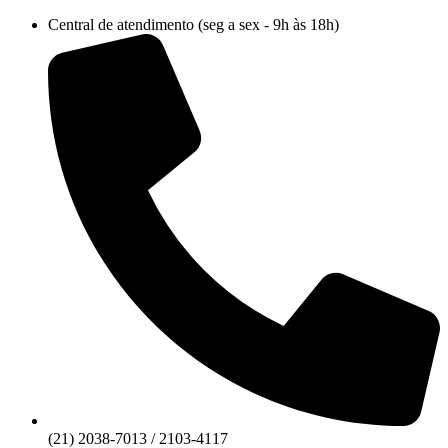
Ir
Central de atendimento (seg a sex - 9h às 18h)
para
o
conteúdo
(21) 2038-7013 / 2103-4117