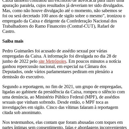
Caixa também contratou um escritório de advocacia para fazer uma
apuração paralela, cujos resultados já deveriam ter sido divulgados.
Mas, como não houve divulgação até o momento, não sabemos se
foi ou será decretado 100 anos de sigilo sobre o mesmo”, ironizou o
empregado da Caixa e dirigente da Confederação Nacional dos
Trabalhadores do Ramo Financeiro (Contraf-CUT), Rafael de
Castro.
Saiba mais
Pedro Guimarães foi acusado de assédio sexual por várias
empregadas da Caixa. A informação foi divulgada no dia 28 de
junho de 2022 pelo
site Metrópoles
. Em poucos minutos a notícia
ganhou repercussão nacional, em especial na Câmara dos
Deputados, onde vários parlamentares pediram em plenário a
demissão do executivo.
Segundo a reportagem, no fim de 2021, um grupo de empregadas,
ligadas ao gabinete da presidência da Caixa, rompeu o silêncio com
uma denúncia, ao Ministério Público Federal (MPF), de assédios
sexuais que vinham sofrendo. Desde então, o MPF toca as
investigações em sigilo. Cinco das vítimas falaram à reportagem
citada sob anonimato.
Nos testemunhos, elas contam que foram abusadas com toques em
partes íntimas sem consentimento, falas e abordagens inconvenientes