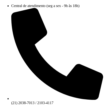
Ir
Central de atendimento (seg a sex - 9h às 18h)
para
o
conteúdo
(21) 2038-7013 / 2103-4117