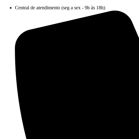
Ir
Central de atendimento (seg a sex - 9h às 18h)
para
o
conteúdo