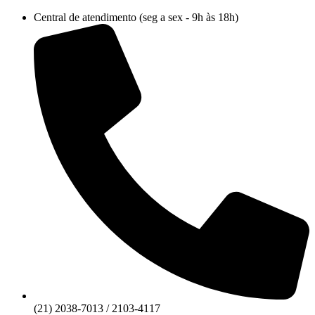
Ir
Central de atendimento (seg a sex - 9h às 18h)
para
o
conteúdo
(21) 2038-7013 / 2103-4117