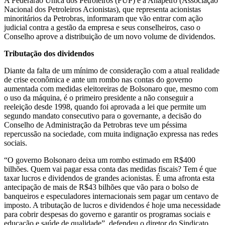
A Federarão Única dos Petroleiros (FUP) e a Anapetro (Associação
Nacional dos Petroleiros Acionistas), que representa acionistas
minoritários da Petrobras, informaram que vão entrar com ação
judicial contra a gestão da empresa e seus conselheiros, caso o
Conselho aprove a distribuição de um novo volume de dividendos.
Tributação dos dividendos
Diante da falta de um mínimo de consideração com a atual realidade
de crise econômica e ante um rombo nas contas do governo
aumentada com medidas eleitoreiras de Bolsonaro que, mesmo com
o uso da máquina, é o primeiro presidente a não conseguir a
reeleição desde 1998, quando foi aprovada a lei que permite um
segundo mandato consecutivo para o governante, a decisão do
Conselho de Administração da Petrobras teve um péssima
repercussão na sociedade, com muita indignação expressa nas redes
sociais.
“O governo Bolsonaro deixa um rombo estimado em R$400
bilhões. Quem vai pagar essa conta das medidas fiscais? Tem é que
taxar lucros e dividendos de grandes acionistas. É uma afronta esta
antecipação de mais de R$43 bilhões que vão para o bolso de
banqueiros e especuladores internacionais sem pagar um centavo de
imposto. A tributação de lucros e dividendos é hoje uma necessidade
para cobrir despesas do governo e garantir os programas sociais e
educação e saúde de qualidade”, defendeu o diretor do Sindicato