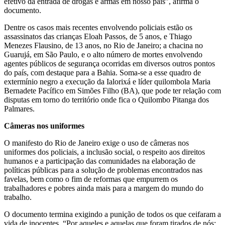
efetivo da entrada de drogas e armas em nosso país”, afirma o
documento.
Dentre os casos mais recentes envolvendo policiais estão os
assassinatos das crianças Eloah Passos, de 5 anos, e Thiago
Menezes Flausino, de 13 anos, no Rio de Janeiro; a chacina no
Guarujá, em São Paulo, e o alto número de mortes envolvendo
agentes públicos de segurança ocorridas em diversos outros pontos
do país, com destaque para a Bahia. Soma-se a esse quadro de
extermínio negro a execução da Ialorixá e líder quilombola Maria
Bernadete Pacífico em Simões Filho (BA), que pode ter relação com
disputas em torno do território onde fica o Quilombo Pitanga dos
Palmares.
Câmeras nos uniformes
O manifesto do Rio de Janeiro exige o uso de câmeras nos
uniformes dos policiais, a inclusão social, o respeito aos direitos
humanos e a participação das comunidades na elaboração de
políticas públicas para a solução de problemas encontrados nas
favelas, bem como o fim de reformas que empurrem os
trabalhadores e pobres ainda mais para a margem do mundo do
trabalho.
O documento termina exigindo a punição de todos os que ceifaram a
vida de inocentes. “Por aqueles e aquelas que foram tirados de nós: