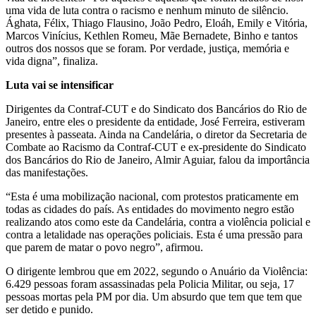
uma vida de luta contra o racismo e nenhum minuto de silêncio.
Ághata, Félix, Thiago Flausino, João Pedro, Eloáh, Emily e Vitória,
Marcos Vinícius, Kethlen Romeu, Mãe Bernadete, Binho e tantos
outros dos nossos que se foram. Por verdade, justiça, memória e
vida digna”, finaliza.
Luta vai se intensificar
Dirigentes da Contraf-CUT e do Sindicato dos Bancários do Rio de
Janeiro, entre eles o presidente da entidade, José Ferreira, estiveram
presentes à passeata. Ainda na Candelária, o diretor da Secretaria de
Combate ao Racismo da Contraf-CUT e ex-presidente do Sindicato
dos Bancários do Rio de Janeiro, Almir Aguiar, falou da importância
das manifestações.
“Esta é uma mobilização nacional, com protestos praticamente em
todas as cidades do país. As entidades do movimento negro estão
realizando atos como este da Candelária, contra a violência policial e
contra a letalidade nas operações policiais. Esta é uma pressão para
que parem de matar o povo negro”, afirmou.
O dirigente lembrou que em 2022, segundo o Anuário da Violência:
6.429 pessoas foram assassinadas pela Policia Militar, ou seja, 17
pessoas mortas pela PM por dia. Um absurdo que tem que tem que
ser detido e punido.