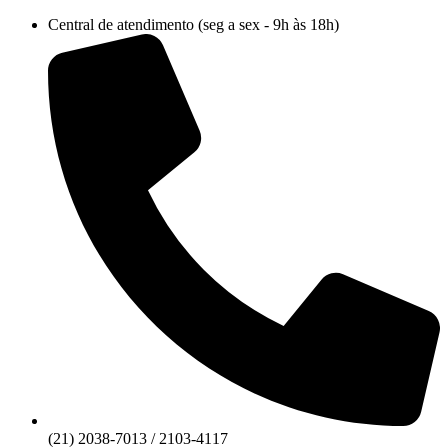
Ir
Central de atendimento (seg a sex - 9h às 18h)
para
o
conteúdo
(21) 2038-7013 / 2103-4117