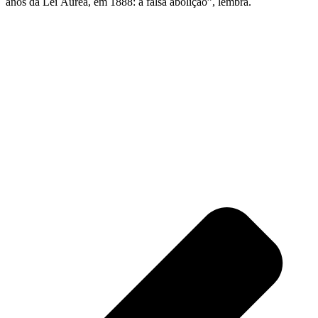
anos da Lei Áurea, em 1888: a falsa abolição”, lembra.