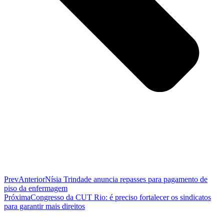
Prev
Anterior
Nísia Trindade anuncia repasses para pagamento de
piso da enfermagem
Próxima
Congresso da CUT Rio: é preciso fortalecer os sindicatos
para garantir mais direitos