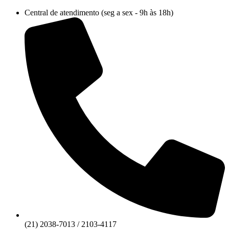
Ir
Central de atendimento (seg a sex - 9h às 18h)
para
o
conteúdo
(21) 2038-7013 / 2103-4117