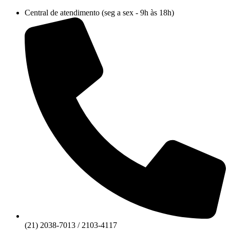
Ir
Central de atendimento (seg a sex - 9h às 18h)
para
o
conteúdo
(21) 2038-7013 / 2103-4117