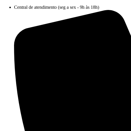
Ir
Central de atendimento (seg a sex - 9h às 18h)
para
o
conteúdo