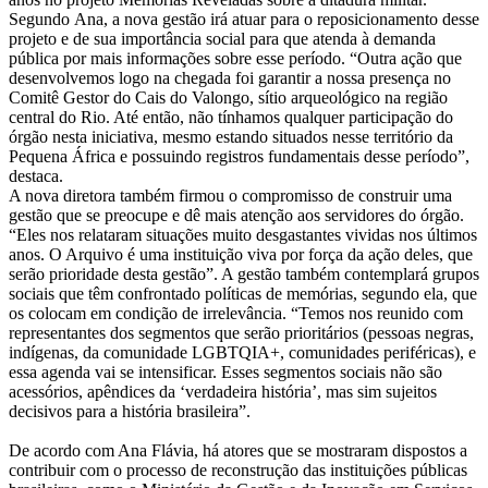
Segundo Ana, a nova gestão irá atuar para o reposicionamento desse
projeto e de sua importância social para que atenda à demanda
pública por mais informações sobre esse período. “Outra ação que
desenvolvemos logo na chegada foi garantir a nossa presença no
Comitê Gestor do Cais do Valongo, sítio arqueológico na região
central do Rio. Até então, não tínhamos qualquer participação do
órgão nesta iniciativa, mesmo estando situados nesse território da
Pequena África e possuindo registros fundamentais desse período”,
destaca.
A nova diretora também firmou o compromisso de construir uma
gestão que se preocupe e dê mais atenção aos servidores do órgão.
“Eles nos relataram situações muito desgastantes vividas nos últimos
anos. O Arquivo é uma instituição viva por força da ação deles, que
serão prioridade desta gestão”. A gestão também contemplará grupos
sociais que têm confrontado políticas de memórias, segundo ela, que
os colocam em condição de irrelevância. “Temos nos reunido com
representantes dos segmentos que serão prioritários (pessoas negras,
indígenas, da comunidade LGBTQIA+, comunidades periféricas), e
essa agenda vai se intensificar. Esses segmentos sociais não são
acessórios, apêndices da ‘verdadeira história’, mas sim sujeitos
decisivos para a história brasileira”.
De acordo com Ana Flávia, há atores que se mostraram dispostos a
contribuir com o processo de reconstrução das instituições públicas