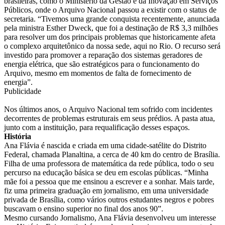
brasileiras, como o Ministério da Gestão e da Inovação em Serviços
Públicos, onde o Arquivo Nacional passou a existir com o status de
secretaria. “Tivemos uma grande conquista recentemente, anunciada
pela ministra Esther Dweck, que foi a destinação de R$ 3,3 milhões
para resolver um dos principais problemas que historicamente afeta
o complexo arquitetônico da nossa sede, aqui no Rio. O recurso será
investido para promover a reparação dos sistemas geradores de
energia elétrica, que são estratégicos para o funcionamento do
Arquivo, mesmo em momentos de falta de fornecimento de
energia”.
Publicidade
Nos últimos anos, o Arquivo Nacional tem sofrido com incidentes
decorrentes de problemas estruturais em seus prédios. A pasta atua,
junto com a instituição, para requalificação desses espaços.
História
Ana Flávia é nascida e criada em uma cidade-satélite do Distrito
Federal, chamada Planaltina, a cerca de 40 km do centro de Brasília.
Filha de uma professora de matemática da rede pública, todo o seu
percurso na educação básica se deu em escolas públicas. “Minha
mãe foi a pessoa que me ensinou a escrever e a sonhar. Mais tarde,
fiz uma primeira graduação em jornalismo, em uma universidade
privada de Brasília, como vários outros estudantes negros e pobres
buscavam o ensino superior no final dos anos 90”.
Mesmo cursando Jornalismo, Ana Flávia desenvolveu um interesse