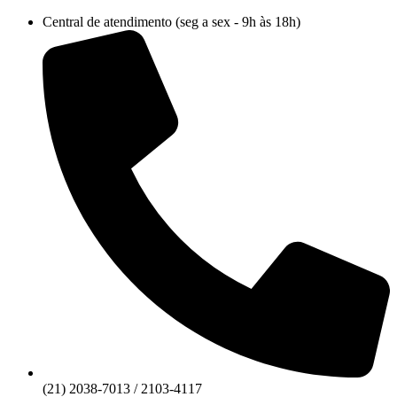
Ir
Central de atendimento (seg a sex - 9h às 18h)
para
o
conteúdo
(21) 2038-7013 / 2103-4117