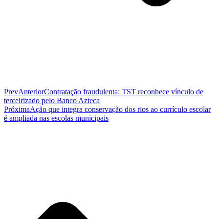
Prev
Anterior
Contratação fraudulenta: TST reconhece vínculo de
terceirizado pelo Banco Azteca
Próxima
Ação que integra conservação dos rios ao currículo escolar
é ampliada nas escolas municipais