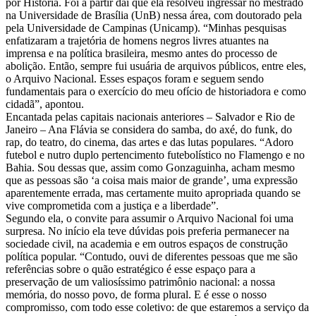
por História. Foi a partir daí que ela resolveu ingressar no mestrado
na Universidade de Brasília (UnB) nessa área, com doutorado pela
pela Universidade de Campinas (Unicamp). “Minhas pesquisas
enfatizaram a trajetória de homens negros livres atuantes na
imprensa e na política brasileira, mesmo antes do processo de
abolição. Então, sempre fui usuária de arquivos públicos, entre eles,
o Arquivo Nacional. Esses espaços foram e seguem sendo
fundamentais para o exercício do meu ofício de historiadora e como
cidadã”, apontou.
Encantada pelas capitais nacionais anteriores – Salvador e Rio de
Janeiro – Ana Flávia se considera do samba, do axé, do funk, do
rap, do teatro, do cinema, das artes e das lutas populares. “Adoro
futebol e nutro duplo pertencimento futebolístico no Flamengo e no
Bahia. Sou dessas que, assim como Gonzaguinha, acham mesmo
que as pessoas são ‘a coisa mais maior de grande’, uma expressão
aparentemente errada, mas certamente muito apropriada quando se
vive comprometida com a justiça e a liberdade”.
Segundo ela, o convite para assumir o Arquivo Nacional foi uma
surpresa. No início ela teve dúvidas pois preferia permanecer na
sociedade civil, na academia e em outros espaços de construção
política popular. “Contudo, ouvi de diferentes pessoas que me são
referências sobre o quão estratégico é esse espaço para a
preservação de um valiosíssimo patrimônio nacional: a nossa
memória, do nosso povo, de forma plural. E é esse o nosso
compromisso, com todo esse coletivo: de que estaremos a serviço da