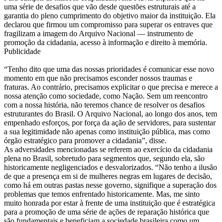
uma série de desafios que vão desde questões estruturais até a
garantia do pleno cumprimento do objetivo maior da instituição. Ela
declarou que firmou um compromisso para superar os entraves que
fragilizam a imagem do Arquivo Nacional — instrumento de
promoção da cidadania, acesso à informação e direito à memória.
Publicidade
“Tenho dito que uma das nossas prioridades é comunicar esse novo
momento em que não precisamos esconder nossos traumas e
fraturas. Ao contrário, precisamos explicitar o que precisa e merece a
nossa atenção como sociedade, como Nação. Sem um reencontro
com a nossa história, não teremos chance de resolver os desafios
estruturantes do Brasil. O Arquivo Nacional, ao longo dos anos, tem
empenhado esforços, por força da ação de servidores, para sustentar
a sua legitimidade não apenas como instituição pública, mas como
órgão estratégico para promover a cidadania”, disse.
As adversidades mencionadas se referem ao exercício da cidadania
plena no Brasil, sobretudo para segmentos que, segundo ela, são
historicamente negligenciados e desvalorizados. “Não tenho a ilusão
de que a presença em si de mulheres negras em lugares de decisão,
como há em outras pastas nesse governo, signifique a superação dos
problemas que temos enfrentado historicamente. Mas, me sinto
muito honrada por estar à frente de uma instituição que é estratégica
para a promoção de uma série de ações de reparação histórica que
são fundamentais e beneficiam a sociedade brasileira como um