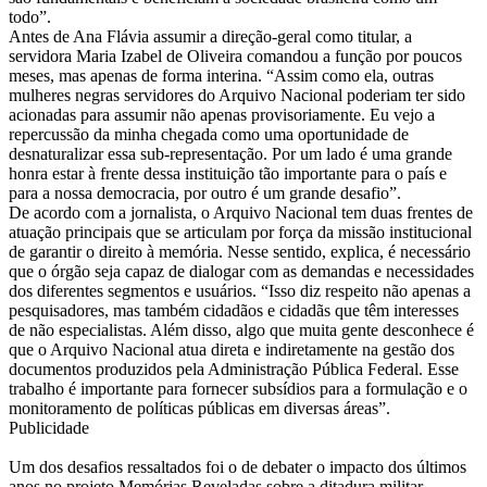
todo”.
Antes de Ana Flávia assumir a direção-geral como titular, a
servidora Maria Izabel de Oliveira comandou a função por poucos
meses, mas apenas de forma interina. “Assim como ela, outras
mulheres negras servidores do Arquivo Nacional poderiam ter sido
acionadas para assumir não apenas provisoriamente. Eu vejo a
repercussão da minha chegada como uma oportunidade de
desnaturalizar essa sub-representação. Por um lado é uma grande
honra estar à frente dessa instituição tão importante para o país e
para a nossa democracia, por outro é um grande desafio”.
De acordo com a jornalista, o Arquivo Nacional tem duas frentes de
atuação principais que se articulam por força da missão institucional
de garantir o direito à memória. Nesse sentido, explica, é necessário
que o órgão seja capaz de dialogar com as demandas e necessidades
dos diferentes segmentos e usuários. “Isso diz respeito não apenas a
pesquisadores, mas também cidadãos e cidadãs que têm interesses
de não especialistas. Além disso, algo que muita gente desconhece é
que o Arquivo Nacional atua direta e indiretamente na gestão dos
documentos produzidos pela Administração Pública Federal. Esse
trabalho é importante para fornecer subsídios para a formulação e o
monitoramento de políticas públicas em diversas áreas”.
Publicidade
Um dos desafios ressaltados foi o de debater o impacto dos últimos
anos no projeto Memórias Reveladas sobre a ditadura militar.