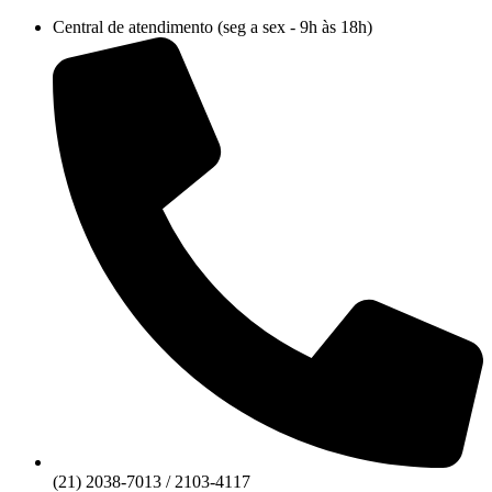
Ir
Central de atendimento (seg a sex - 9h às 18h)
para
o
conteúdo
(21) 2038-7013 / 2103-4117