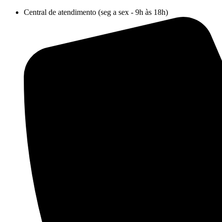
Ir
Central de atendimento (seg a sex - 9h às 18h)
para
o
conteúdo