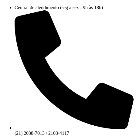
Ir
Central de atendimento (seg a sex - 9h às 18h)
para
o
conteúdo
(21) 2038-7013 / 2103-4117