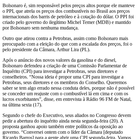
Bolsonaro é, sim responsável pelos preços altos porque ele manteve
o PPI, que atrela os preços dos combustíveis no Brasil aos preços
internacionais dos barris de petróleo e à cotação do dólar. O PPI foi
criado pelo governo do ilegítimo Michel Temer (MDB) e mantido
por Bolsonaro sem nenhuma mudança.
Outro que atirou contra a Petrobras, assim como Bolsonaro mais
preocupado com a eleição do que com a escalada dos preços, foi o
pelo presidente da Câmara, Arthur Lira (PL).
Após o anúncio dos novos valores da gasolina e do diesel,
Bolsonaro defendeu a criação de uma Comissão Parlamentar de
Inquérito (CPI) para investigar a Petrobras, seus diretores e
conselheiros. “Nossa ideia é propor uma CPI para investigar a
Petrobras, seus diretores e os membros do Conselho. Queremos
saber se tem algo errado nessa conduta deles, porque não é possível
se conceder um reajuste com o combustível lá em cima e com os
lucros exorbitantes”, disse, em entrevista à Rádio 96 FM de Natal,
na última sexta (17).
Segundo o chefe do Executivo, seus aliados no Congresso devem
pedir a abertura do inquérito ainda nesta segunda-feira (20). A
proposta ganhou apoio também entre políticos da oposição ao
governo. “Conversei ontem com o líder da Câmara [deputado
Ricardo Barros] para a gente abrir uma CPI segunda-feira. Vamos