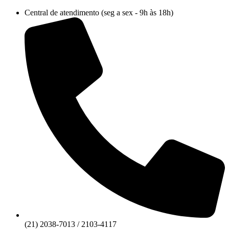
Ir
Central de atendimento (seg a sex - 9h às 18h)
para
o
conteúdo
(21) 2038-7013 / 2103-4117