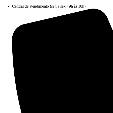
Ir
Central de atendimento (seg a sex - 9h às 18h)
para
o
conteúdo