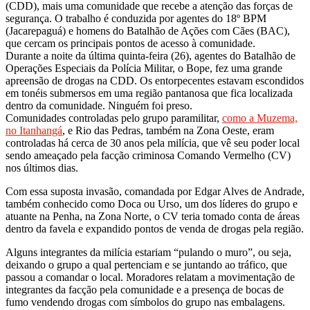
(CDD), mais uma comunidade que recebe a atenção das forças de
segurança. O trabalho é conduzida por agentes do 18º BPM
(Jacarepaguá) e homens do Batalhão de Ações com Cães (BAC),
que cercam os principais pontos de acesso à comunidade.
Durante a noite da última quinta-feira (26), agentes do Batalhão de
Operações Especiais da Polícia Militar, o Bope, fez uma grande
apreensão de drogas na CDD. Os entorpecentes estavam escondidos
em tonéis submersos em uma região pantanosa que fica localizada
dentro da comunidade. Ninguém foi preso.
Comunidades controladas pelo grupo paramilitar,
como a Muzema,
no Itanhangá
, e Rio das Pedras, também na Zona Oeste, eram
controladas há cerca de 30 anos pela milícia, que vê seu poder local
sendo ameaçado pela facção criminosa Comando Vermelho (CV)
nos últimos dias.
Com essa suposta invasão, comandada por Edgar Alves de Andrade,
também conhecido como Doca ou Urso, um dos líderes do grupo e
atuante na Penha, na Zona Norte, o CV teria tomado conta de áreas
dentro da favela e expandido pontos de venda de drogas pela região.
Alguns integrantes da milícia estariam “pulando o muro”, ou seja,
deixando o grupo a qual pertenciam e se juntando ao tráfico, que
passou a comandar o local. Moradores relatam a movimentação de
integrantes da facção pela comunidade e a presença de bocas de
fumo vendendo drogas com símbolos do grupo nas embalagens.