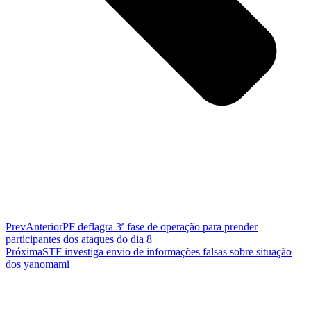
Prev
Anterior
PF deflagra 3ª fase de operação para prender
participantes dos ataques do dia 8
Próxima
STF investiga envio de informações falsas sobre situação
dos yanomami