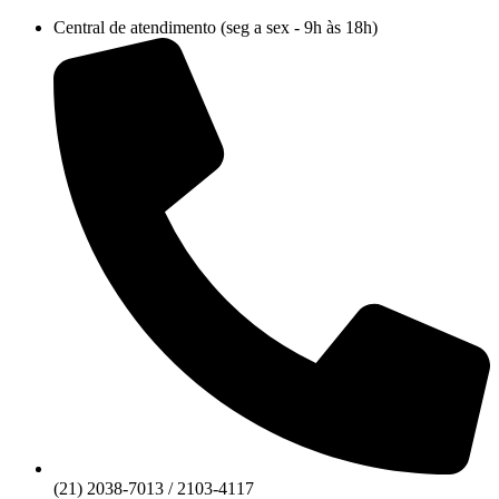
Ir
Central de atendimento (seg a sex - 9h às 18h)
para
o
conteúdo
(21) 2038-7013 / 2103-4117