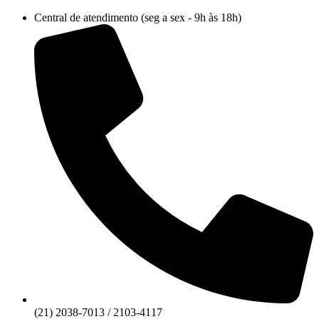
Ir
Central de atendimento (seg a sex - 9h às 18h)
para
o
conteúdo
(21) 2038-7013 / 2103-4117