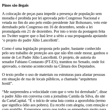
Pinos são ilegais
A colocação de peças para impedir a presença de população sem
moradia é proibida por lei aprovada pelo Congresso Nacional e
vetada no fim do ano pelo então presidente Jair Bolsonaro, veto este
derrubado pelo Congresso em 16 de dezembro, sendo a lei
promulgada em 21 de dezembro. Por isto o texto da postagem feita
no Twitter sugere que o Itaú leve a sério a sua propaganda apoiando
‘o projeto do padre Júlio Lancellotti’.
Como é uma legislação proposta pelo padre, bastante conhecido
pelo seu trabalho de proteção aos que não têm onde morar, ganhou o
nome de Lei Padre Júlio Lancellotti. O projeto, de autoria do
senador Fabiano Contarato (PT-ES), tramitou no Senado, onde foi
aprovado, o mesmo acontecendo na Câmara dos Deputados.
O texto proíbe o uso de materiais ou estruturas para afastar pessoas
em situação de rua de locais públicos, a chamada “arquitetura
hostil”.
“Me surpreendeu a velocidade com que o veto foi derrubado”, disse
o padre Júlio em conversa com a jornalista Camila da Silva, do site
da CartaCapital. “É o início de uma luta contra a aporofobia (termo
que significa ódio aos pobres). Eu recebi com alegria, com emoção e
com gratidão. Esperamos agora que todos se empenhem muito para