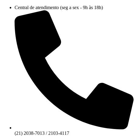
Ir
Central de atendimento (seg a sex - 9h às 18h)
para
o
conteúdo
(21) 2038-7013 / 2103-4117