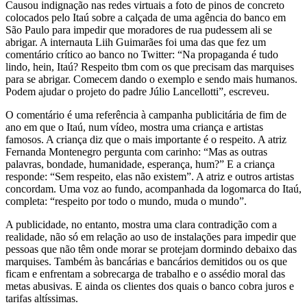
Causou indignação nas redes virtuais a foto de pinos de concreto
colocados pelo Itaú sobre a calçada de uma agência do banco em
São Paulo para impedir que moradores de rua pudessem ali se
abrigar. A internauta Liih Guimarães foi uma das que fez um
comentário crítico ao banco no Twitter: “Na propaganda é tudo
lindo, hein, Itaú? Respeito tbm com os que precisam das marquises
para se abrigar. Comecem dando o exemplo e sendo mais humanos.
Podem ajudar o projeto do padre Júlio Lancellotti”, escreveu.
O comentário é uma referência à campanha publicitária de fim de
ano em que o Itaú, num vídeo, mostra uma criança e artistas
famosos. A criança diz que o mais importante é o respeito. A atriz
Fernanda Montenegro pergunta com carinho: “Mas as outras
palavras, bondade, humanidade, esperança, hum?” E a criança
responde: “Sem respeito, elas não existem”. A atriz e outros artistas
concordam. Uma voz ao fundo, acompanhada da logomarca do Itaú,
completa: “respeito por todo o mundo, muda o mundo”.
A publicidade, no entanto, mostra uma clara contradição com a
realidade, não só em relação ao uso de instalações para impedir que
pessoas que não têm onde morar se protejam dormindo debaixo das
marquises. Também às bancárias e bancários demitidos ou os que
ficam e enfrentam a sobrecarga de trabalho e o assédio moral das
metas abusivas. E ainda os clientes dos quais o banco cobra juros e
tarifas altíssimas.