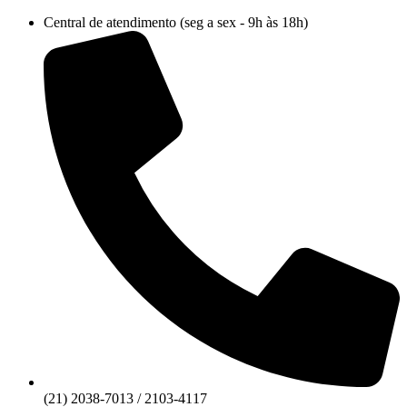
Ir
Central de atendimento (seg a sex - 9h às 18h)
para
o
conteúdo
(21) 2038-7013 / 2103-4117