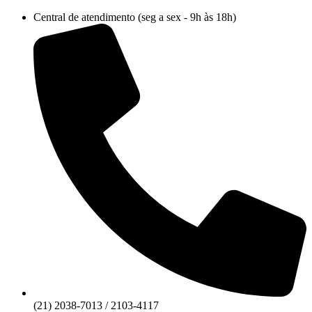
Ir
Central de atendimento (seg a sex - 9h às 18h)
para
o
conteúdo
(21) 2038-7013 / 2103-4117