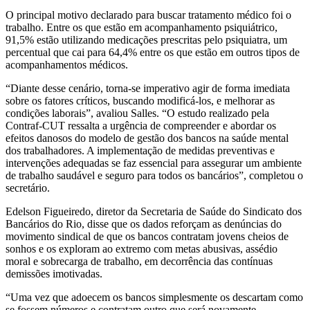
O principal motivo declarado para buscar tratamento médico foi o
trabalho. Entre os que estão em acompanhamento psiquiátrico,
91,5% estão utilizando medicações prescritas pelo psiquiatra, um
percentual que cai para 64,4% entre os que estão em outros tipos de
acompanhamentos médicos.
“Diante desse cenário, torna-se imperativo agir de forma imediata
sobre os fatores críticos, buscando modificá-los, e melhorar as
condições laborais”, avaliou Salles. “O estudo realizado pela
Contraf-CUT ressalta a urgência de compreender e abordar os
efeitos danosos do modelo de gestão dos bancos na saúde mental
dos trabalhadores. A implementação de medidas preventivas e
intervenções adequadas se faz essencial para assegurar um ambiente
de trabalho saudável e seguro para todos os bancários”, completou o
secretário.
Edelson Figueiredo, diretor da Secretaria de Saúde do Sindicato dos
Bancários do Rio, disse que os dados reforçam as denúncias do
movimento sindical de que os bancos contratam jovens cheios de
sonhos e os exploram ao extremo com metas abusivas, assédio
moral e sobrecarga de trabalho, em decorrência das contínuas
demissões imotivadas.
“Uma vez que adoecem os bancos simplesmente os descartam como
se fossem números e contratam outro que será novamente