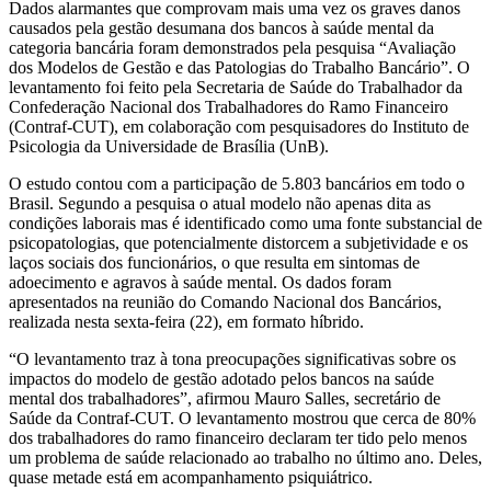
Dados alarmantes que comprovam mais uma vez os graves danos
causados pela gestão desumana dos bancos à saúde mental da
categoria bancária foram demonstrados pela pesquisa “Avaliação
dos Modelos de Gestão e das Patologias do Trabalho Bancário”. O
levantamento foi feito pela Secretaria de Saúde do Trabalhador da
Confederação Nacional dos Trabalhadores do Ramo Financeiro
(Contraf-CUT), em colaboração com pesquisadores do Instituto de
Psicologia da Universidade de Brasília (UnB).
O estudo contou com a participação de 5.803 bancários em todo o
Brasil. Segundo a pesquisa o atual modelo não apenas dita as
condições laborais mas é identificado como uma fonte substancial de
psicopatologias, que potencialmente distorcem a subjetividade e os
laços sociais dos funcionários, o que resulta em sintomas de
adoecimento e agravos à saúde mental. Os dados foram
apresentados na reunião do Comando Nacional dos Bancários,
realizada nesta sexta-feira (22), em formato híbrido.
“O levantamento traz à tona preocupações significativas sobre os
impactos do modelo de gestão adotado pelos bancos na saúde
mental dos trabalhadores”, afirmou Mauro Salles, secretário de
Saúde da Contraf-CUT. O levantamento mostrou que cerca de 80%
dos trabalhadores do ramo financeiro declaram ter tido pelo menos
um problema de saúde relacionado ao trabalho no último ano. Deles,
quase metade está em acompanhamento psiquiátrico.