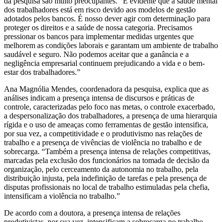
da pesquisa são muito preocupantes. “É evidente que a saúde mental
dos trabalhadores está em risco devido aos modelos de gestão
adotados pelos bancos. É nosso dever agir com determinação para
proteger os direitos e a saúde de nossa categoria. Precisamos
pressionar os bancos para implementar medidas urgentes que
melhorem as condições laborais e garantam um ambiente de trabalho
saudável e seguro. Não podemos aceitar que a ganância e a
negligência empresarial continuem prejudicando a vida e o bem-
estar dos trabalhadores.”
Ana Magnólia Mendes, coordenadora da pesquisa, explica que as
análises indicam a presença intensa de discursos e práticas de
controle, caracterizadas pelo foco nas metas, o controle exacerbado,
a despersonalização dos trabalhadores, a presença de uma hierarquia
rígida e o uso de ameaças como ferramentas de gestão intensifica,
por sua vez, a competitividade e o produtivismo nas relações de
trabalho e a presença de vivências de violência no trabalho e de
sobrecarga. “Também a presença intensa de relações competitivas,
marcadas pela exclusão dos funcionários na tomada de decisão da
organização, pelo cerceamento da autonomia no trabalho, pela
distribuição injusta, pela indefinição de tarefas e pela presença de
disputas profissionais no local de trabalho estimuladas pela chefia,
intensificam a violência no trabalho.”
De acordo com a doutora, a presença intensa de relações
produtivistas, por sua vez, intensificam a sobrecarga no trabalho.