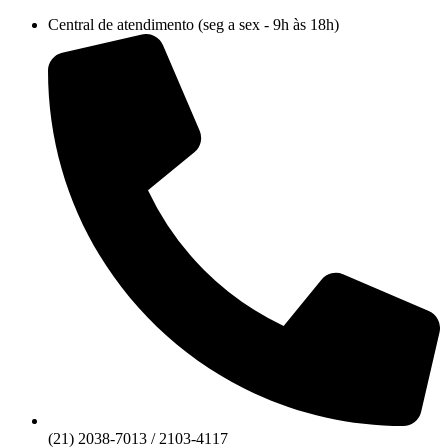
Ir
Central de atendimento (seg a sex - 9h às 18h)
para
o
conteúdo
(21) 2038-7013 / 2103-4117