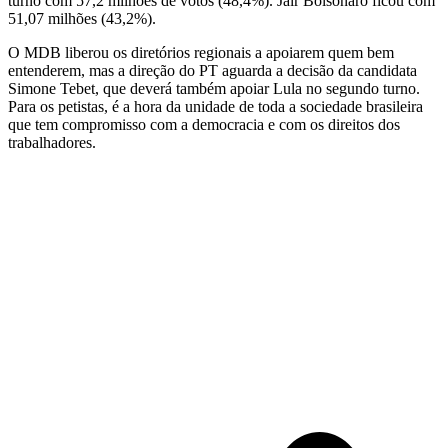
turno com 57,2 milhões de votos (48,4%). Jair Bolsonaro ficou com
51,07 milhões (43,2%).
O MDB liberou os diretórios regionais a apoiarem quem bem
entenderem, mas a direção do PT aguarda a decisão da candidata
Simone Tebet, que deverá também apoiar Lula no segundo turno.
Para os petistas, é a hora da unidade de toda a sociedade brasileira
que tem compromisso com a democracia e com os direitos dos
trabalhadores.