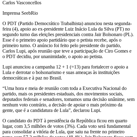
Carlos Vasconcellos
Imprensa SeebRio
O PDT (Partido Democrático Trabalhista) anunciou nesta segunda-
feira (4), apoio ao ex-presidente Luiz Inácio Lula da Silva (PT) no
segundo turno das eleições presidenciais contra Jair Bolsonaro (PL).
Esse é o primeiro apoio partidário que o petista recebe, após o
primeiro turno. O anúncio foi feito pelo presidente do partido,
Carlos Lupi, após reunião que teve a participação de Ciro Gomes e
o PDT decidiu, por unanimidade, o apoio ao petista.
Lupi anunciou a campanha 12 + 1 (=13) para fortalecer o apoio a
Lula e derrotar o bolsonarismo e suas ameaças às instituições
democráticas e à paz no Brasil.
“Uma hora e meia de reunião com toda a Executiva Nacional do
partido, mais os presidentes estaduais, dos movimentos sociais,
deputados federais e senadores, tomamos uma decisão unânime, sem
nenhum voto contrário, a decisão de apoiar o mais próximo da
gente, que é a candidatura de Lula”, declarou Lupi.
O candidato do PDT à presidência da República ficou em quarto
lugar, com 3,5 milhões de votos (3%). Cada voto será fundamental
para consolidar a vitória de Lula, que saiu na frente no primeiro