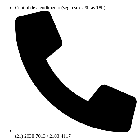
Ir
Central de atendimento (seg a sex - 9h às 18h)
para
o
conteúdo
(21) 2038-7013 / 2103-4117