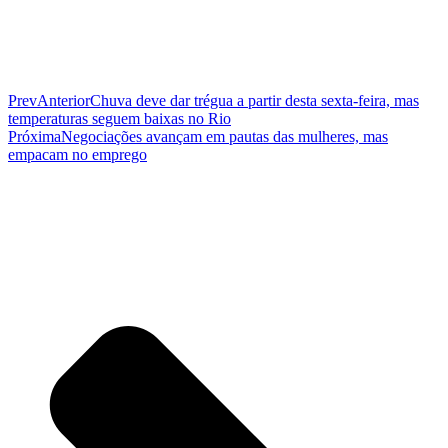
Prev
Anterior
Chuva deve dar trégua a partir desta sexta-feira, mas
temperaturas seguem baixas no Rio
Próxima
Negociações avançam em pautas das mulheres, mas
empacam no emprego