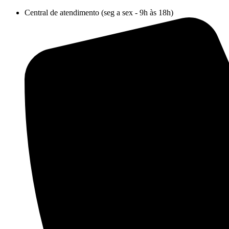
Ir
Central de atendimento (seg a sex - 9h às 18h)
para
o
conteúdo