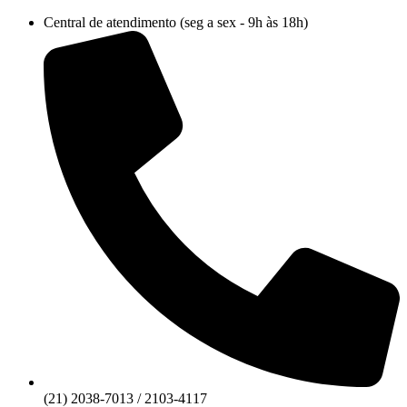
Ir
Central de atendimento (seg a sex - 9h às 18h)
para
o
conteúdo
(21) 2038-7013 / 2103-4117