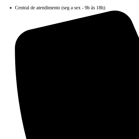
Ir
Central de atendimento (seg a sex - 9h às 18h)
para
o
conteúdo