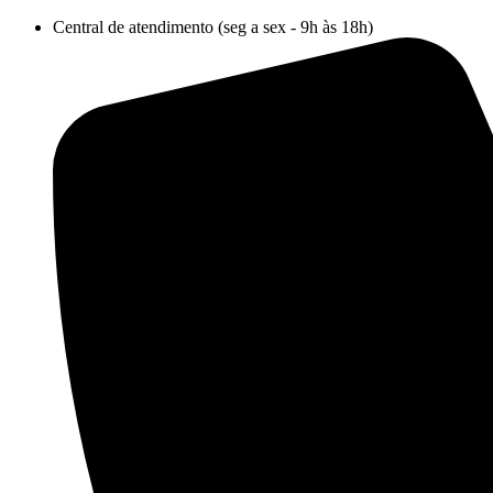
Ir
Central de atendimento (seg a sex - 9h às 18h)
para
o
conteúdo