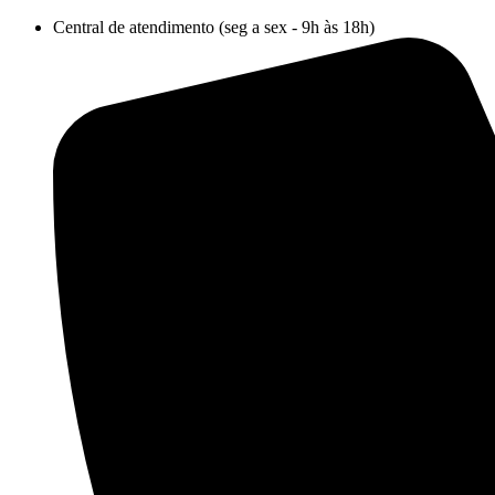
Ir
Central de atendimento (seg a sex - 9h às 18h)
para
o
conteúdo