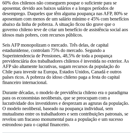
60% dos chilenos não conseguem poupar o suficiente para se
aposentar, devido aos baixos salários e a longos períodos de
desemprego. Daqueles que têm alguma poupança nas AFP, 80% se
aposentam com menos de um salário mínimo e 45% com benefícios
abaixo da linha de pobreza. A situação ficou tão grave que o
governo chileno teve de criar um benefício de assistência social aos
idosos mais pobres, com recursos públicos.
Seis AFP monopolizam o mercado. Três delas, de capital
estadunidense, controlam 75% do mercado. Segundo a
Superintendencia de Pensiones, 48,5% de toda a poupança
previdenciária dos trabalhadores chilenos é investida no exterior. As
AFP são altamente lucrativas, sugam recursos da população do
Chile para investir na Europa, Estados Unidos, Canadá e outros
países ricos. A pobreza do idoso chileno paga a festa do capital
financeiro internacional.
Durante décadas, o modelo de previdência chileno era o paradigma
para os economistas neoliberais, que se preocupam com a
lucratividade dos investidores e desprezam as agruras da população.
O modelo neoliberal, baseado na poupança individual, sem
mutualismo entre os trabalhadores e sem contribuições patronais, se
revelou um fracasso monumental para a população e um sucesso
estrondoso para o capital financeiro.