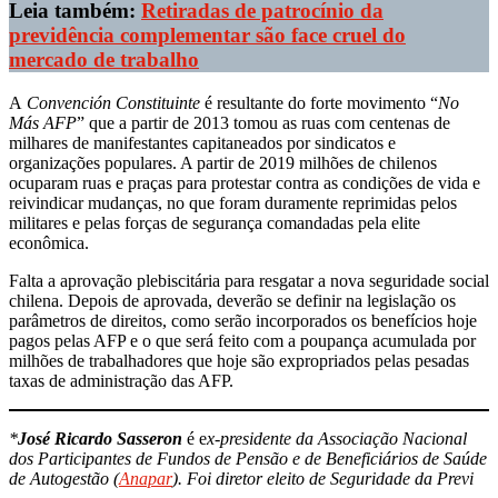
Leia também:
Retiradas de patrocínio da
previdência complementar são face cruel do
mercado de trabalho
A
Convención Constituinte
é resultante do forte movimento “
No
Más AFP
” que a partir de 2013 tomou as ruas com centenas de
milhares de manifestantes capitaneados por sindicatos e
organizações populares. A partir de 2019 milhões de chilenos
ocuparam ruas e praças para protestar contra as condições de vida e
reivindicar mudanças, no que foram duramente reprimidas pelos
militares e pelas forças de segurança comandadas pela elite
econômica.
Falta a aprovação plebiscitária para resgatar a nova seguridade social
chilena. Depois de aprovada, deverão se definir na legislação os
parâmetros de direitos, como serão incorporados os benefícios hoje
pagos pelas AFP e o que será feito com a poupança acumulada por
milhões de trabalhadores que hoje são expropriados pelas pesadas
taxas de administração das AFP.
*
José Ricardo Sasseron
é e
x-presidente da Associação Nacional
dos Participantes de Fundos de Pensão e de Beneficiários de Saúde
de Autogestão (
Anapar
). Foi diretor eleito de Seguridade da Previ