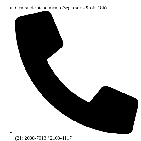
Ir
Central de atendimento (seg a sex - 9h às 18h)
para
o
conteúdo
(21) 2038-7013 / 2103-4117