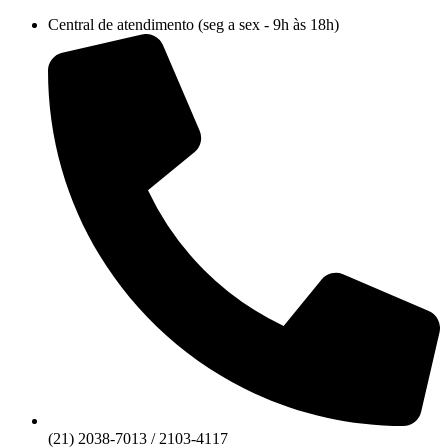
Ir
Central de atendimento (seg a sex - 9h às 18h)
para
o
conteúdo
(21) 2038-7013 / 2103-4117