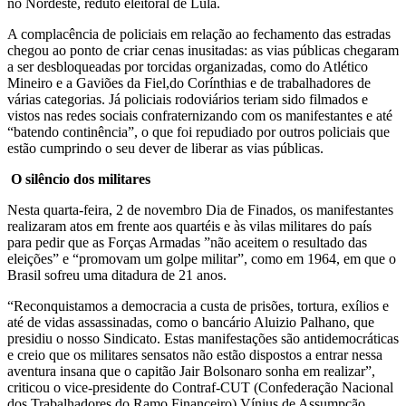
no Nordeste, reduto eleitoral de Lula.
A complacência de policiais em relação ao fechamento das estradas
chegou ao ponto de criar cenas inusitadas: as vias públicas chegaram
a ser desbloqueadas por torcidas organizadas, como do Atlético
Mineiro e a Gaviões da Fiel,do Corínthias e de trabalhadores de
várias categorias. Já policiais rodoviários teriam sido filmados e
vistos nas redes sociais confraternizando com os manifestantes e até
“batendo continência”, o que foi repudiado por outros policiais que
estão cumprindo o seu dever de liberar as vias públicas.
O silêncio dos militares
Nesta quarta-feira, 2 de novembro Dia de Finados, os manifestantes
realizaram atos em frente aos quartéis e às vilas militares do país
para pedir que as Forças Armadas ”não aceitem o resultado das
eleições” e “promovam um golpe militar”, como em 1964, em que o
Brasil sofreu uma ditadura de 21 anos.
“Reconquistamos a democracia a custa de prisões, tortura, exílios e
até de vidas assassinadas, como o bancário Aluizio Palhano, que
presidiu o nosso Sindicato. Estas manifestações são antidemocráticas
e creio que os militares sensatos não estão dispostos a entrar nessa
aventura insana que o capitão Jair Bolsonaro sonha em realizar”,
criticou o vice-presidente do Contraf-CUT (Confederação Nacional
dos Trabalhadores do Ramo Financeiro) Vínius de Assumpção.