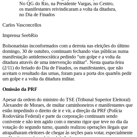
No QG do Rio, na Presidente Vargas, no Centro,
os manifestantes reivindicaram a volta da ditadura,
no Dia de Finados
Carlos Vasconcellos
Imprensa SeebRio
Bolsonaristas inconformados com a derrota nas eleições do último
domingo, 30 de outubro, continuam fechando vias públicas numa
manifestação antidemocrática pedindo “um golpe e a volta da
ditadura através de uma intervenção militar”. Nesta quarta-feira
(2/11) do feriado do Dia de Finados, os manifestantes, que não
aceitam o resultado das urnas, foram para a porta dos quartéis pedir
um golpe e a volta da ditadura militar.
Omissão da PRF
Apesar da ordem do ministro do TSE (Tribunal Superior Eleitoral)
Alexandre de Moraes, de multar caminhoneiros e manifestantes que
estão impedindo o direito de ir e vir, a direção da PRF (Polícia
Rodoviária Federal) e parte da corporação continuam sendo
conivente e não tem agido com o mesmo rigor que teve no dia da
votação do segundo turno, quando realizou operações ilegais que
atrapalharam eleitores de chegar às seções para votar, especialmente