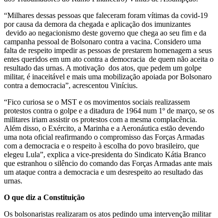
“Milhares dessas pessoas que faleceram foram vítimas da covid-19
por causa da demora da chegada e aplicação dos imunizantes
devido ao negacionismo deste governo que chega ao seu fim e da
campanha pessoal de Bolsonaro contra a vacina. Considero uma
falta de respeito impedir as pessoas de prestarem homenagem a seus
entes queridos em um ato contra a democracia de quem não aceita o
resultado das urnas. A motivação dos atos, que pedem um golpe
militar, é inaceitável e mais uma mobilização apoiada por Bolsonaro
contra a democracia”, acrescentou Vinícius.
“Fico curiosa se o MST e os movimentos sociais realizassem
protestos contra o golpe e a ditadura de 1964 num 1º de março, se os
militares iriam assistir os protestos com a mesma complacência.
Além disso, o Exército, a Marinha e a Aeronáutica estão devendo
uma nota oficial reafirmando o compromisso das Forças Armadas
com a democracia e o respeito à escolha do povo brasileiro, que
elegeu Lula”, explica a vice-presidenta do Sindicato Kátia Branco
que estranhou o silêncio do comando das Forças Armadas ante mais
um ataque contra a democracia e um desrespeito ao resultado das
urnas.
O que diz a Constituição
Os bolsonaristas realizaram os atos pedindo uma intervenção militar