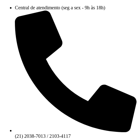
Ir
Central de atendimento (seg a sex - 9h às 18h)
para
o
conteúdo
(21) 2038-7013 / 2103-4117