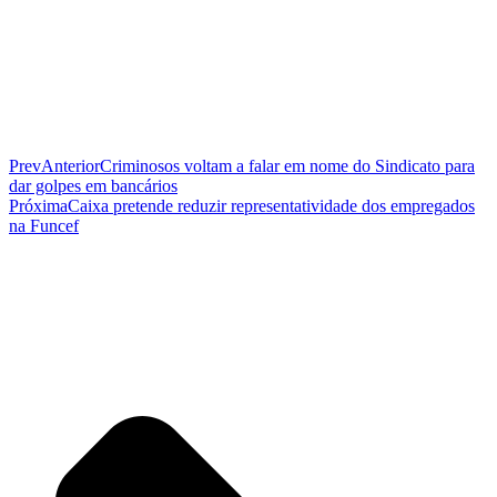
Prev
Anterior
Criminosos voltam a falar em nome do Sindicato para
dar golpes em bancários
Próxima
Caixa pretende reduzir representatividade dos empregados
na Funcef