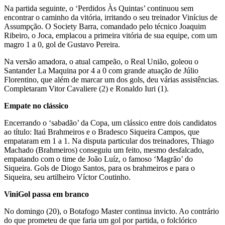
Na partida seguinte, o ‘Perdidos Às Quintas’ continuou sem
encontrar o caminho da vitória, irritando o seu treinador Vinícius de
Assumpção. O Society Barra, comandado pelo técnico Joaquim
Ribeiro, o Joca, emplacou a primeira vitória de sua equipe, com um
magro 1 a 0, gol de Gustavo Pereira.
Na versão amadora, o atual campeão, o Real União, goleou o
Santander La Maquina por 4 a 0 com grande atuação de Júlio
Florentino, que além de marcar um dos gols, deu várias assistências.
Completaram Vitor Cavaliere (2) e Ronaldo Iuri (1).
Empate no clássico
Encerrando o ‘sabadão’ da Copa, um clássico entre dois candidatos
ao título: Itaú Brahmeiros e o Bradesco Siqueira Campos, que
empataram em 1 a 1. Na disputa particular dos treinadores, Thiago
Machado (Brahmeiros) conseguiu um feito, mesmo desfalcado,
empatando com o time de João Luíz, o famoso ‘Magrão’ do
Siqueira. Gols de Diogo Santos, para os brahmeiros e para o
Siqueira, seu artilheiro Víctor Coutinho.
ViniGol passa em branco
No domingo (20), o Botafogo Master continua invicto. Ao contrário
do que prometeu de que faria um gol por partida, o folclórico