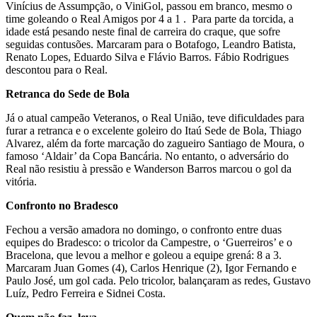
Vinícius de Assumpção, o ViniGol, passou em branco, mesmo o
time goleando o Real Amigos por 4 a 1 . Para parte da torcida, a
idade está pesando neste final de carreira do craque, que sofre
seguidas contusões. Marcaram para o Botafogo, Leandro Batista,
Renato Lopes, Eduardo Silva e Flávio Barros. Fábio Rodrigues
descontou para o Real.
Retranca do Sede de Bola
Já o atual campeão Veteranos, o Real União, teve dificuldades para
furar a retranca e o excelente goleiro do Itaú Sede de Bola, Thiago
Alvarez, além da forte marcação do zagueiro Santiago de Moura, o
famoso ‘Aldair’ da Copa Bancária. No entanto, o adversário do
Real não resistiu à pressão e Wanderson Barros marcou o gol da
vitória.
Confronto no Bradesco
Fechou a versão amadora no domingo, o confronto entre duas
equipes do Bradesco: o tricolor da Campestre, o ‘Guerreiros’ e o
Bracelona, que levou a melhor e goleou a equipe grená: 8 a 3.
Marcaram Juan Gomes (4), Carlos Henrique (2), Igor Fernando e
Paulo José, um gol cada. Pelo tricolor, balançaram as redes, Gustavo
Luíz, Pedro Ferreira e Sidnei Costa.