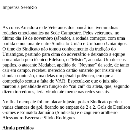
Imprensa SeebRio
As copas Amadora e de Veteranos dos bancários tiveram duas
rodadas emocionantes na Sede Campestre. Pelos veteranos, no
último dia 19 de novembro (sábado), a rodada começou com uma
partida emocionante entre Sindicato União e Unibanco Uniamigos.
O time do Sindicato não tomou conhecimento da tradição do
Uniamigos, partindo para cima do adversário e deixando a equipe
comandada pelo técnico Edelson, o “Mister”, acuada. Um de seus
pupilos, o atacante Medaber, apelido de “Neymar” da sede, de tanto
cair em campo, recebeu merecido cartão amarelo por insistir em
simular contusão, uma delas um pênalti polêmico, em que a
competição sentiu a falta do VAR. Especula-se que o juiz não
marcou a penalidade em função do “cai-cai” do atleta, que, segundo
dizem torcedores, teria virado até meme nas redes sociais.
No final o empate foi um placar injusto, pois o Sindicato perdeu
várias chances de gol, ficando no empate de 2 a 2. Gols de Denílson
Gomes e Edinaldo Januário (Sindicato) e o zagueiro artilheiro
Alessandro Bezerra e Sílvio Rodrigues.
Ainda perdidos