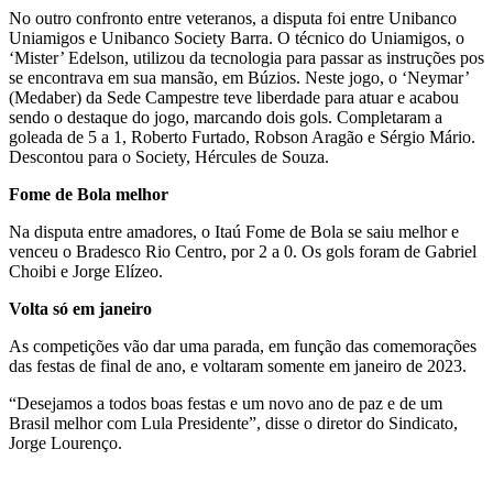
No outro confronto entre veteranos, a disputa foi entre Unibanco
Uniamigos e Unibanco Society Barra. O técnico do Uniamigos, o
‘Mister’ Edelson, utilizou da tecnologia para passar as instruções pos
se encontrava em sua mansão, em Búzios. Neste jogo, o ‘Neymar’
(Medaber) da Sede Campestre teve liberdade para atuar e acabou
sendo o destaque do jogo, marcando dois gols. Completaram a
goleada de 5 a 1, Roberto Furtado, Robson Aragão e Sérgio Mário.
Descontou para o Society, Hércules de Souza.
Fome de Bola melhor
Na disputa entre amadores, o Itaú Fome de Bola se saiu melhor e
venceu o Bradesco Rio Centro, por 2 a 0. Os gols foram de Gabriel
Choibi e Jorge Elízeo.
Volta só em janeiro
As competições vão dar uma parada, em função das comemorações
das festas de final de ano, e voltaram somente em janeiro de 2023.
“Desejamos a todos boas festas e um novo ano de paz e de um
Brasil melhor com Lula Presidente”, disse o diretor do Sindicato,
Jorge Lourenço.