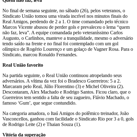
Quem não faz, leva
No final de semana seguinte, no sábado (26), pelos veteranos, o
Sindicato União tomou uma virada incrível nos minutos finais do
Real Amigos, perdendo de 2 a 1. O time comandado pelo técnico
Marcos Vicente abusou de perder gols e prevaleceu o lema “quem
não faz, leva”. A equipe comandada pelo veteraníssimo Carlos
Augusto, o Carlinhos, manteve a tranquilidade, mesmo o adversário
tendo saído na frente e no final foi contemplado com um gol
olímpico de Rogério Lourenço e um golaço de Vagner Rosa. Para o
Sindicato, marcou Ronaldo Fernandes.
Real União favorito
Na partida seguinte, o Real União continuou atropelando seus
adversários. A vítima da vez foi o Bradesco Guerreiros: 5 a 2.
Marcaram pelo Real, Júlio Florentino (3) e Michel Oliveira (2).
Descontaram, Alex Machado e Rodrigo Santos. Ficou claro, que o
Guerreiros tem sentido a falta de seu zagueiro, Flávio Machado, o
famoso ‘Gum’, que segue contundido.
Na categoria amadora, o Itaú Amigos do polêmico treinador, João
Vasconcellos, ganhou com facilidade o Sindicato Rio por 3 a 0, gols
de Rodrigo Leite (2) e Thaian Souza (1).
Vitória da superação