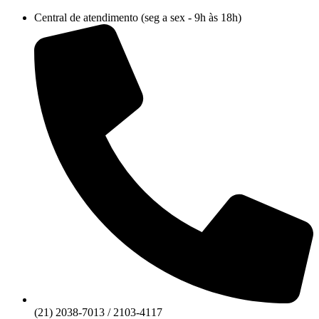
Ir
Central de atendimento (seg a sex - 9h às 18h)
para
o
conteúdo
(21) 2038-7013 / 2103-4117