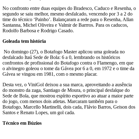
No confronto entre duas equipes do Bradesco, Caduco e Resenha, o
segundo se saiu melhor, mesmo desfalcado, vencendo por 3 a 2 do
time do técnico ‘Painho’. Balançaram a rede para o Resenha, Allan
Santanna, Michel Oliveira e Valmir de Barrros. Para os caducos,
Rodolfo Barbosa e Rodrigo Casado.
Goleada tem história
No domingo (27), o Botafogo Master aplicou uma goleada no
desfalcado Itaú Sede de Bola: 6 a 0, lembrando os históricos
confrontos de profissional do Botafogo contra o Flamengo, em que
o alvinegro goleou o tome da Gávea por 6 a 0, em 1972 e o time da
Gávea se vingou em 1981, com o mesmo placar.
Desta vez, o ViniGol deixou a sua marca, aproveitando a ausência
do monstro da zaga, Santiago de Moura, o principal desfalque do
Sede de Bola, que mostrou espírito esportivo ao atuar a maior parte
do jogo, com menos dois atletas. Marcaram também para o
Botafogo, Marcello Martinelli, dois cada, Flávio Barros, Geison dos
Santos e Renato Lopes, um gol cada.
Técnico em Búzios