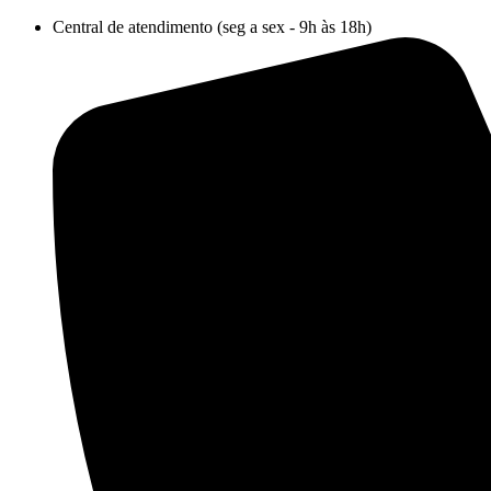
Ir
Central de atendimento (seg a sex - 9h às 18h)
para
o
conteúdo