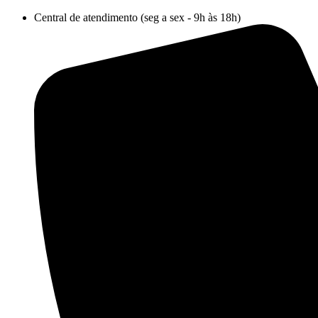
Ir
Central de atendimento (seg a sex - 9h às 18h)
para
o
conteúdo