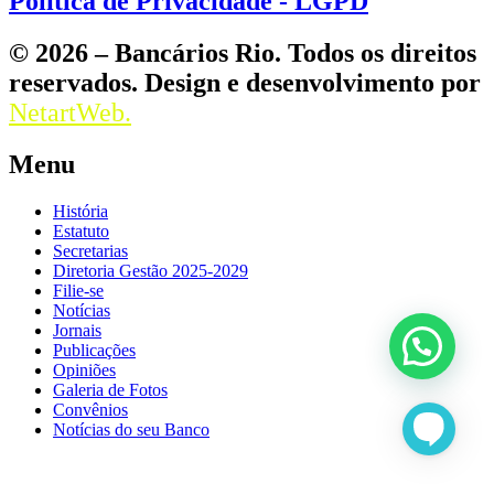
Política de Privacidade - LGPD
© 2026 – Bancários Rio. Todos os direitos
reservados. Design e desenvolvimento por
NetartWeb.
Menu
História
Estatuto
Secretarias
Diretoria Gestão 2025-2029
Filie-se
Notícias
Jornais
Publicações
Opiniões
Galeria de Fotos
Convênios
Notícias do seu Banco