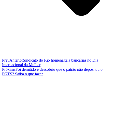
Prev
Anterior
Sindicato do Rio homenageia bancárias no Dia
Internacional da Mulher
Próxima
Foi demitido e descobriu que o patrão não depositou o
FGTS? Saiba o que fazer