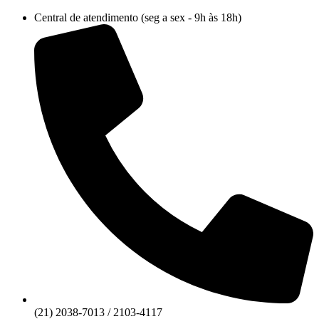
Ir
Central de atendimento (seg a sex - 9h às 18h)
para
o
conteúdo
(21) 2038-7013 / 2103-4117