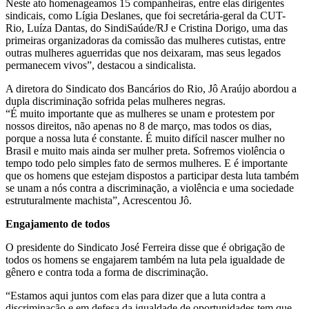
Neste ato homenageamos 15 companheiras, entre elas dirigentes
sindicais, como Lígia Deslanes, que foi secretária-geral da CUT-
Rio, Luíza Dantas, do SindiSaúde/RJ e Cristina Dorigo, uma das
primeiras organizadoras da comissão das mulheres cutistas, entre
outras mulheres aguerridas que nos deixaram, mas seus legados
permanecem vivos”, destacou a sindicalista.
A diretora do Sindicato dos Bancários do Rio, Jô Araújo abordou a
dupla discriminação sofrida pelas mulheres negras.
“É muito importante que as mulheres se unam e protestem por
nossos direitos, não apenas no 8 de março, mas todos os dias,
porque a nossa luta é constante. É muito difícil nascer mulher no
Brasil e muito mais ainda ser mulher preta. Sofremos violência o
tempo todo pelo simples fato de sermos mulheres. E é importante
que os homens que estejam dispostos a participar desta luta também
se unam a nós contra a discriminação, a violência e uma sociedade
estruturalmente machista”, Acrescentou Jô.
Engajamento de todos
O presidente do Sindicato José Ferreira disse que é obrigação de
todos os homens se engajarem também na luta pela igualdade de
gênero e contra toda a forma de discriminação.
“Estamos aqui juntos com elas para dizer que a luta contra a
discriminação e em defesa da igualdade de oportunidades tem que