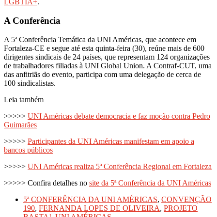
LGBTIA+
.
A Conferência
A 5ª Conferência Temática da UNI Américas, que acontece em
Fortaleza-CE e segue até esta quinta-feira (30), reúne mais de 600
dirigentes sindicais de 24 países, que representam 124 organizações
de trabalhadores filiadas à UNI Global Union. A Contraf-CUT, uma
das anfitriãs do evento, participa com uma delegação de cerca de
100 sindicalistas.
Leia também
>>>>>
UNI Américas debate democracia e faz moção contra Pedro
Guimarães
>>>>>
Participantes da UNI Américas manifestam em apoio a
bancos públicos
>>>>>
UNI Américas realiza 5ª Conferência Regional em Fortaleza
>>>>> Confira detalhes no
site da 5ª Conferência da UNI Américas
5ª CONFERÊNCIA DA UNI AMÉRICAS
,
CONVENÇÃO
190
,
FERNANDA LOPES DE OLIVEIRA
,
PROJETO
BASTA!
,
UNI AMÉRICAS