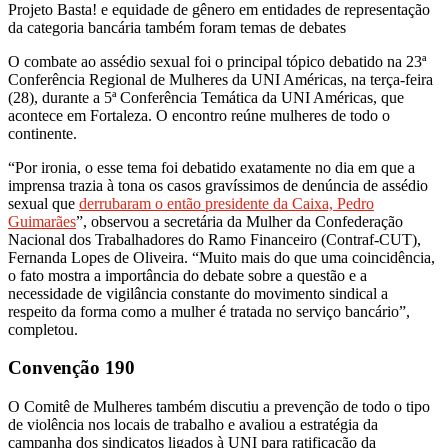
Projeto Basta! e equidade de gênero em entidades de representação
da categoria bancária também foram temas de debates
O combate ao assédio sexual foi o principal tópico debatido na 23ª
Conferência Regional de Mulheres da UNI Américas, na terça-feira
(28), durante a 5ª Conferência Temática da UNI Américas, que
acontece em Fortaleza. O encontro reúne mulheres de todo o
continente.
“Por ironia, o esse tema foi debatido exatamente no dia em que a
imprensa trazia à tona os casos gravíssimos de denúncia de assédio
sexual que
derrubaram o então presidente da Caixa, Pedro
Guimarães
”, observou a secretária da Mulher da Confederação
Nacional dos Trabalhadores do Ramo Financeiro (Contraf-CUT),
Fernanda Lopes de Oliveira. “Muito mais do que uma coincidência,
o fato mostra a importância do debate sobre a questão e a
necessidade de vigilância constante do movimento sindical a
respeito da forma como a mulher é tratada no serviço bancário”,
completou.
Convenção 190
O Comitê de Mulheres também discutiu a prevenção de todo o tipo
de violência nos locais de trabalho e avaliou a estratégia da
campanha dos sindicatos ligados à UNI para ratificação da