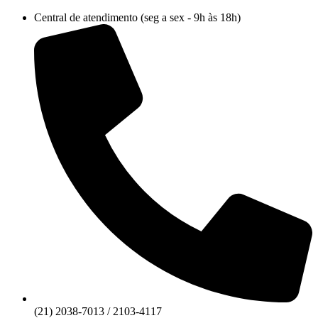
Ir
Central de atendimento (seg a sex - 9h às 18h)
para
o
conteúdo
(21) 2038-7013 / 2103-4117