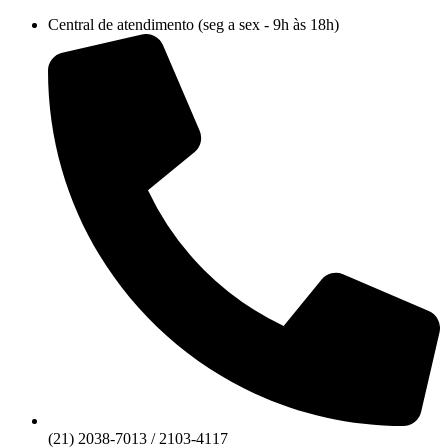
Ir
Central de atendimento (seg a sex - 9h às 18h)
para
o
conteúdo
(21) 2038-7013 / 2103-4117