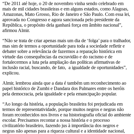
“De 2011 até hoje, o 20 de novembro vinha sendo celebrado em
mais de mil cidades brasileiras e em alguns estados, como Alagoas,
Amazonas, Mato Grosso, Rio de Janeiro e São Paulo. Com essa lei,
aprovada no Congresso e agora sancionada pelo presidente da
República, o propósito dela ganhará força em âmbito nacional”,
afirmou Almir.
“Não se trata de criar apenas mais um dia de ‘folga’ para o tralhador,
mas sim de termos a oportunidade para toda a sociedade refletir e
debater sobre a relevância de fazermos a reparação histórica em
virtude das consequências da escravidão e do racismo e de
fortalecermos a luta pela ampliação das políticas afirmativas de
inclusão racial, buscando, de fato, a igualdade de oportunidades”,
explicou.
Almir, lembrou ainda que a data é também um reconhecimento ao
papel histórico de Zumbi e Dandara dos Palmares entre os heróis
pela democracia, pela igualdade e pela emancipação popular.
“Ao longo da história, a população brasileira foi prejudicada em
termos de representatividade, porque muitos negros e negras não
foram reconhecidos nos livros e na historiografia oficial do ambiente
escolar. Precisamos recontar a nossa história e o processo
civilizatório brasileiro, fazendo jus à importância dos negros e
negras não apenas para a riqueza cultural e a identidade nacional,