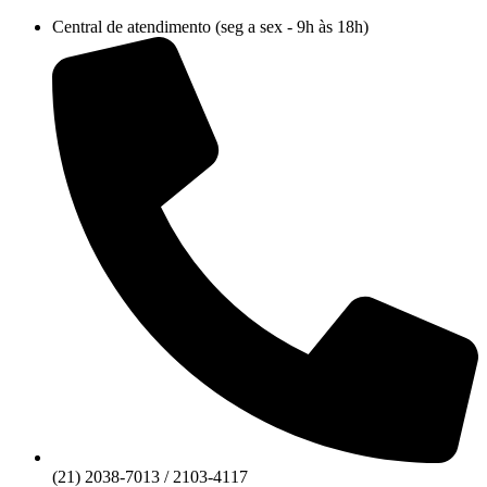
Ir
Central de atendimento (seg a sex - 9h às 18h)
para
o
conteúdo
(21) 2038-7013 / 2103-4117