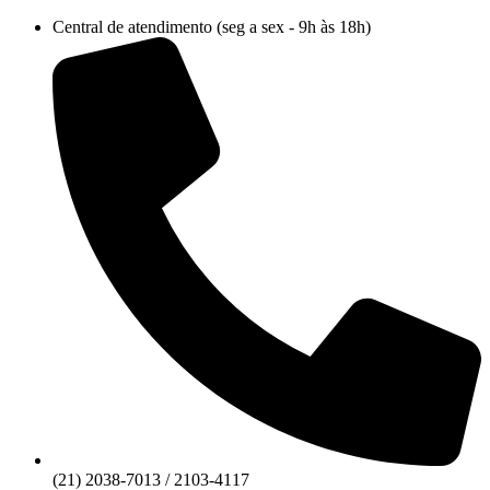
Ir
Central de atendimento (seg a sex - 9h às 18h)
para
o
conteúdo
(21) 2038-7013 / 2103-4117